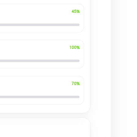
45%
100%
70%