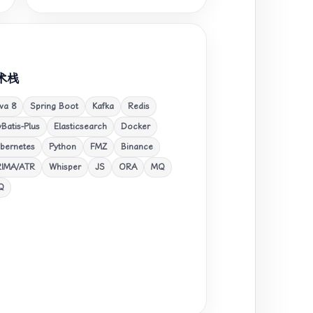
术栈
va 8
Spring Boot
Kafka
Redis
Batis-Plus
Elasticsearch
Docker
bernetes
Python
FMZ
Binance
RIMA/ATR
Whisper
JS
ORA
MQ
Q