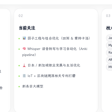
02
03
当前关注
技
Ja
因子工程与组合优化（回测 & 蒙特卡洛）
My
Whisper 语音转写与学习自动化（Anki
Ku
pipeline）
A
日本 / 新加坡职业发展与生活优化
M
镜
IoT + 区块链溯源相关专利打磨
新条目大模型
告