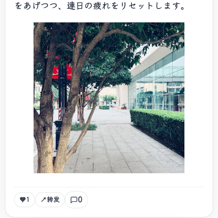
をあげつつ、連日の疲れをリセットします。
0
♥
1
↗
转发